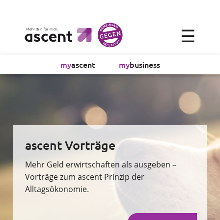
×
☰
Alltagsökonomie
my
ascent
my
business
Investment
Absicherung
Finanzvorsorge
ascent Vorträge
Vollmachtsplanung
Mehr Geld erwirtschaften als ausgeben –
Vorträge zum ascent Prinzip der
Alltagsökonomie.
Sachversicherung
Sparen