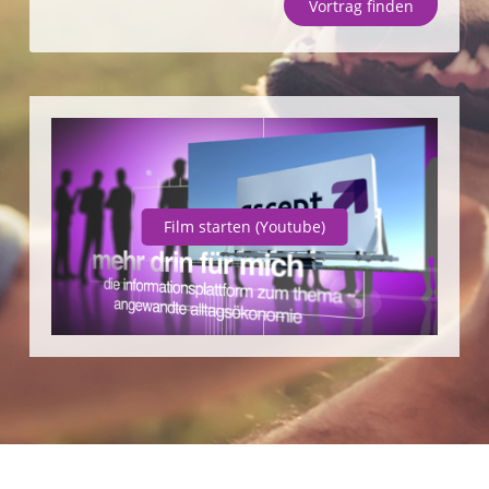
Vortrag finden
Unternehmen
SparpotenzialCheck
Vortrag finden
Film starten
(Youtube)