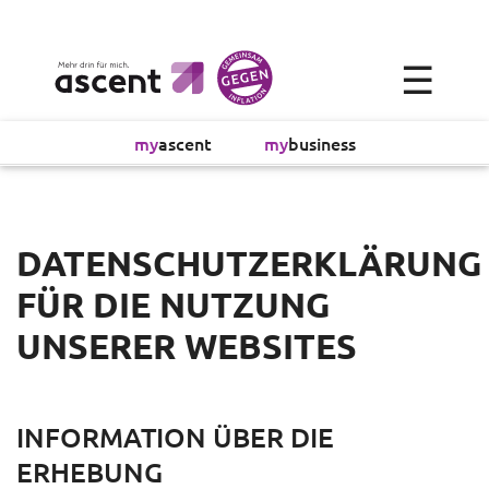
×
☰
Alltagsökonomie
my
ascent
my
business
Investment
Absicherung
DATENSCHUTZERKLÄRUNG
FÜR DIE NUTZUNG
Finanzvorsorge
UNSERER WEBSITES
Vollmachtsplanung
Sachversicherung
INFORMATION ÜBER DIE
ERHEBUNG
Sparen