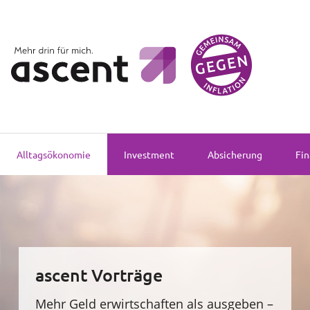
Alltagsökonomie
Investment
Alltagsökonomie
Investment
Absicherung
Fin
Absicherung
Finanzvorsorge
Vollmachtsplanung
ascent Vorträge
Sachversicherung
Mehr Geld erwirtschaften als ausgeben –