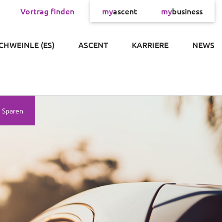
Vortrag finden
my
ascent
my
business
×
SCHWEINLE (ES)
ASCENT
KARRIERE
NEWS
Sparen