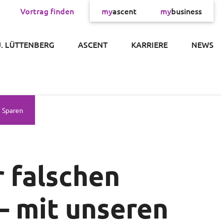
Vortrag finden
my
ascent
my
business
×
J. LÜTTENBERG
ASCENT
KARRIERE
NEWS
Sparen
 falschen
– mit unseren