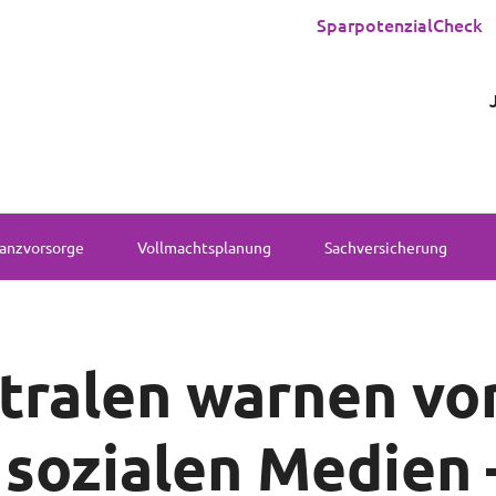
SparpotenzialCheck
anzvorsorge
Vollmachtsplanung
Sachversicherung
ralen warnen vor
 sozialen Medien 