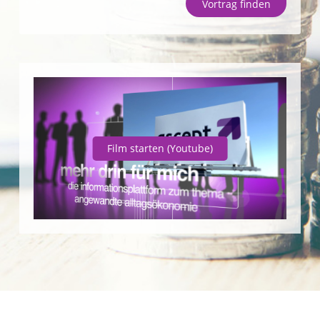
Vortrag finden
Unternehmen
SparpotenzialCheck
Vortrag finden
Film starten
(Youtube)