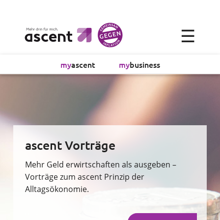
×
☰
Alltagsökonomie
my
ascent
my
business
Investment
Absicherung
Finanzvorsorge
ascent Vorträge
Vollmachtsplanung
Mehr Geld erwirtschaften als ausgeben –
Vorträge zum ascent Prinzip der
Alltagsökonomie.
Sachversicherung
Sparen