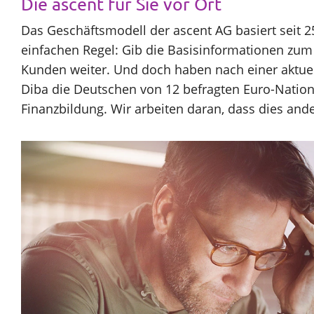
Die ascent für Sie vor Ort
Und
Das Geschäftsmodell der ascent AG basiert seit 25
Vorträgen in der gesamten Bundesrepubli
entdecken
einfachen Regel: Gib die Basisinformationen zu
Onlineplattformen wie die www.ascent.de und in 
Sie
Kunden weiter. Und doch haben nach einer aktuel
Beratungsgesprächs. Die Reaktion unserer Kunden ze
Ihre
Diba die Deutschen von 12 befragten Euro-Nation
sinnvoll eine Aufklärung rund um das Thema Finanze
Spar-
Finanzbildung. Wir arbeiten daran, dass dies and
und
renditepotenziale!
Zurück