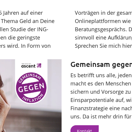
 Jahren auf einer
k. In Form von
m Thema Geld an Deine
Form des persönlichen
len Studie der ING-
igt uns täglich, wie
en die geringste
n noch immer ist.
ers wird. In Form von
Sprechen Sie mich hier
Gemeinsam gegen I
Es betrifft uns alle, jed
macht es den Menschen 
sichern und Vorsorge zu t
Einsparpotentiale auf, 
Finanzstrategie eine nac
uns. Da ist mehr drin für
Kontakt