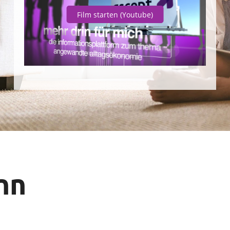
Film starten
(Youtube)
nn