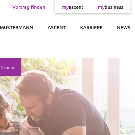
Vortrag finden
my
ascent
my
business
×
 MUSTERMANN
ASCENT
KARRIERE
NEWS
Sparen