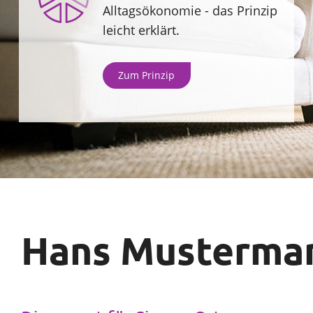
Alltagsökonomie - das Prinzip
Sparen
Sie
leicht erklärt.
Unternehmen
Zum Prinzip
Wählen
SparpotenzialCheck
Sie
Ihr
Thema
rund
um
Sparen,
Hans Musterma
Versicherung
und
Vorsorge
aus.