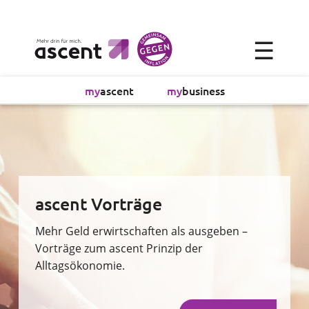
×
☰
Alltagsökonomie
my
ascent
my
business
Investment
Absicherung
Finanzvorsorge
ascent Vorträge
Vollmachtsplanung
Mehr Geld erwirtschaften als ausgeben –
Vorträge zum ascent Prinzip der
Alltagsökonomie.
Sachversicherung
Sparen