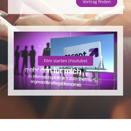
Vortrag finden
Unternehmen
SparpotenzialCheck
Vortrag finden
Film starten
(Youtube)