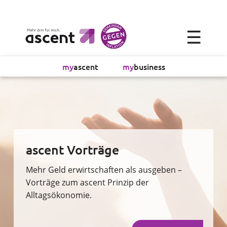
×
☰
Alltagsökonomie
my
ascent
my
business
Investment
Absicherung
Finanzvorsorge
ascent Vorträge
Vollmachtsplanung
Mehr Geld erwirtschaften als ausgeben –
Vorträge zum ascent Prinzip der
Alltagsökonomie.
Sachversicherung
Sparen