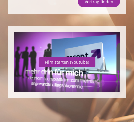
Vortrag finden
Unternehmen
SparpotenzialCheck
Vortrag finden
Film starten
(Youtube)