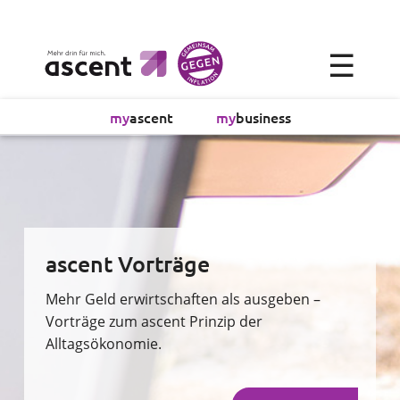
×
☰
Alltagsökonomie
my
ascent
my
business
Investment
Absicherung
Finanzvorsorge
ascent Vorträge
Vollmachtsplanung
Mehr Geld erwirtschaften als ausgeben –
Vorträge zum ascent Prinzip der
Alltagsökonomie.
Sachversicherung
Sparen