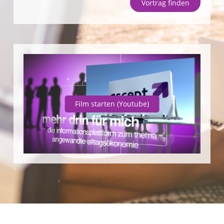
Vortrag finden
Unternehmen
SparpotenzialCheck
Vortrag finden
Film starten
(Youtube)