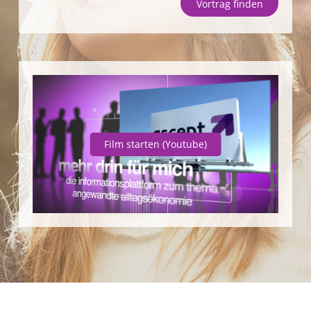
Vortrag finden
Unternehmen
SparpotenzialCheck
Vortrag finden
Film starten
(Youtube)