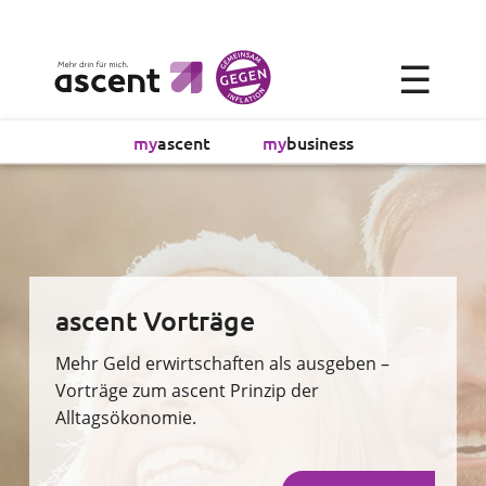
×
☰
Alltagsökonomie
my
ascent
my
business
Investment
Absicherung
Finanzvorsorge
ascent Vorträge
Vollmachtsplanung
Mehr Geld erwirtschaften als ausgeben –
Vorträge zum ascent Prinzip der
Alltagsökonomie.
Sachversicherung
Sparen