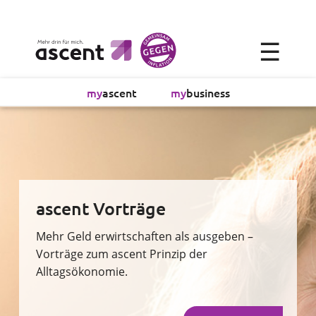
×
☰
Alltagsökonomie
my
ascent
my
business
Investment
Absicherung
Finanzvorsorge
ascent Vorträge
Vollmachtsplanung
Mehr Geld erwirtschaften als ausgeben –
Vorträge zum ascent Prinzip der
Alltagsökonomie.
Sachversicherung
Sparen