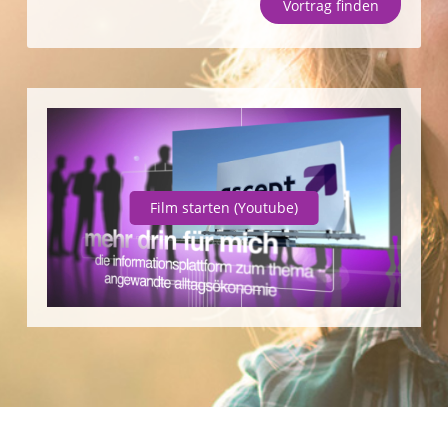
Vortrag finden
Unternehmen
SparpotenzialCheck
Vortrag finden
Film starten
(Youtube)