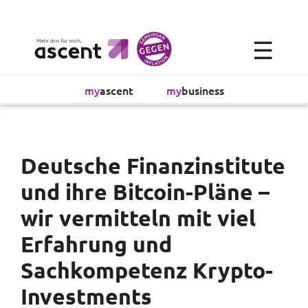
×
☰
Alltagsökonomie
my
ascent
my
business
Investment
Absicherung
Deutsche Finanzinstitute
und ihre Bitcoin-Pläne –
Finanzvorsorge
wir vermitteln mit viel
Vollmachtsplanung
Erfahrung und
Sachkompetenz Krypto-
Sachversicherung
Investments
Sparen