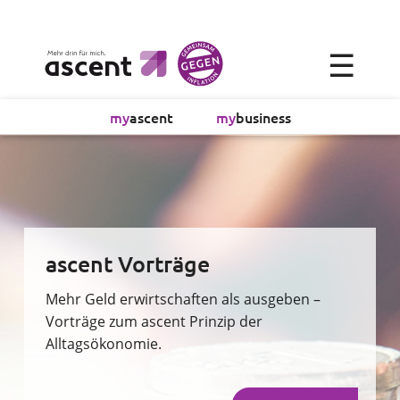
×
☰
Alltagsökonomie
my
ascent
my
business
Investment
Absicherung
Finanzvorsorge
ascent Vorträge
Vollmachtsplanung
Mehr Geld erwirtschaften als ausgeben –
Vorträge zum ascent Prinzip der
Alltagsökonomie.
Sachversicherung
Sparen