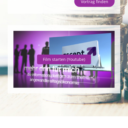
Vortrag finden
Unternehmen
SparpotenzialCheck
Vortrag finden
Film starten
(Youtube)