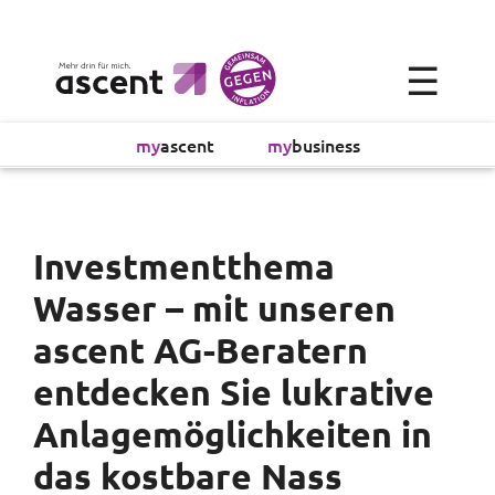
×
☰
Alltagsökonomie
my
ascent
my
business
Investment
Absicherung
Investmentthema
Wasser – mit unseren
Finanzvorsorge
ascent AG-Beratern
Vollmachtsplanung
entdecken Sie lukrative
Anlagemöglichkeiten in
Sachversicherung
das kostbare Nass
Sparen