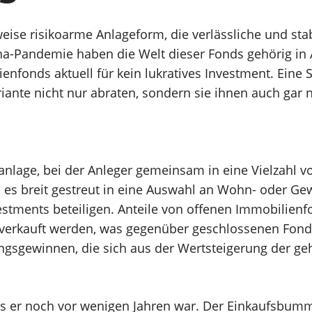
weise risikoarme Anlageform, die verlässliche und sta
na-Pandemie haben die Welt dieser Fonds gehörig in 
nfonds aktuell für kein lukratives Investment. Eine S
nte nicht nur abraten, sondern sie ihnen auch gar n
nlage, bei der Anleger gemeinsam in eine Vielzahl 
en es breit gestreut in eine Auswahl an Wohn- oder G
stments beteiligen. Anteile von offenen Immobilien
er verkauft werden, was gegenüber geschlossenen Fond
sgewinnen, die sich aus der Wertsteigerung der ge
s er noch vor wenigen Jahren war. Der Einkaufsbumm