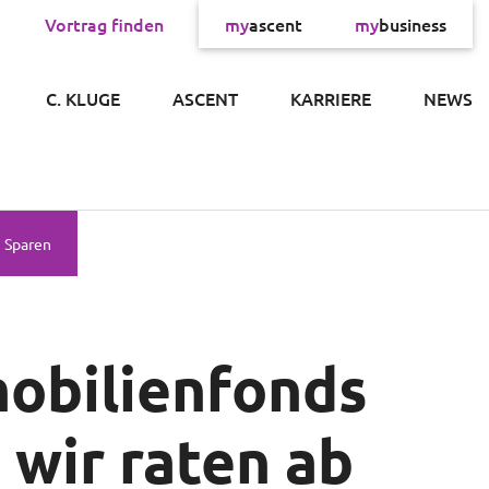
Vortrag finden
my
ascent
my
business
×
C. KLUGE
ASCENT
KARRIERE
NEWS
Sparen
mobilienfonds
 wir raten ab