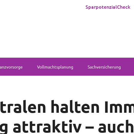
SparpotenzialCheck
anzvorsorge
Vollmachtsplanung
Sachversicherung
tralen halten Im
g attraktiv – auch