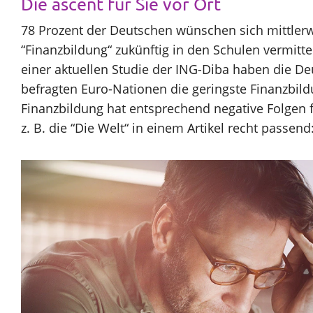
Die ascent für Sie vor Ort
Und
78 Prozent der Deutschen wünschen sich mittlerw
sparen sich arm. Bei der Geldanlage machen sie so zie
entdecken
“Finanzbildung“ zukünftig in den Schulen vermitte
falsch… Das kostet Rendite und schmälert den Wohl
Sie
einer aktuellen Studie der ING-Diba haben die D
AG hat sich der Information rund um Finanzen versch
Ihre
befragten Euro-Nationen die geringste Finanzbil
seit über 25 Jahren in bundesweit stattfindenden
Spar-
Finanzbildung hat entsprechend negative Folgen fü
und
z. B. die “Die Welt“ in einem Artikel recht passen
renditepotenziale!
Zurück