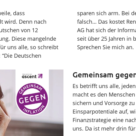
eile, dass
mlich alles
lt wird. Denn nach
stand…“ Die ascent
eutschen von 12
rieben und klärt
dung. Diese mangelnde
 Vorträgen hierzu auf.
r uns alle, so schreibt
Sprechen Sie mich an.
d: “Die Deutschen
Gemeinsam gegen I
Es betrifft uns alle, jed
macht es den Menschen 
sichern und Vorsorge zu t
Einsparpotentiale auf, 
Finanzstrategie eine nac
uns. Da ist mehr drin für