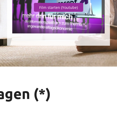
Film starten
(Youtube)
gen (*)