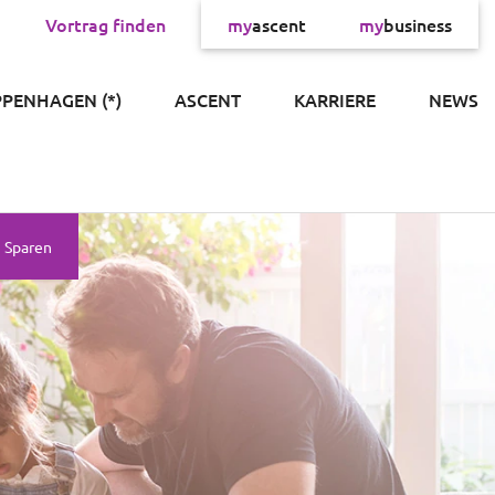
Vortrag finden
my
ascent
my
business
×
PPENHAGEN (*)
ASCENT
KARRIERE
NEWS
Sparen