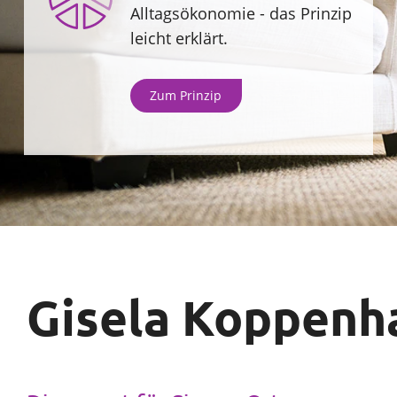
Alltagsökonomie - das Prinzip
Sparen
Sie
leicht erklärt.
Unternehmen
Zum Prinzip
Wählen
SparpotenzialCheck
Sie
Ihr
Thema
rund
um
Sparen,
Gisela Koppenha
Versicherung
und
Vorsorge
aus.