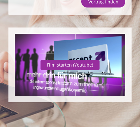
Vortrag finden
Unternehmen
SparpotenzialCheck
Vortrag finden
Film starten
(Youtube)