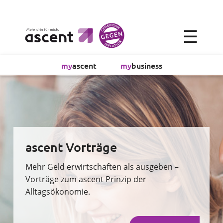
×
☰
Alltagsökonomie
my
ascent
my
business
Investment
Absicherung
Finanzvorsorge
ascent Vorträge
Vollmachtsplanung
Mehr Geld erwirtschaften als ausgeben –
Vorträge zum ascent Prinzip der
Alltagsökonomie.
Sachversicherung
Sparen