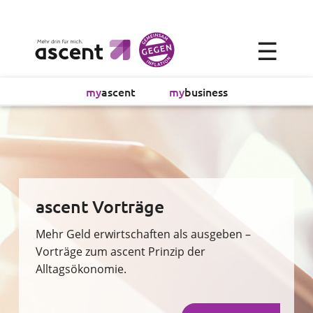
×
☰
Alltagsökonomie
my
ascent
my
business
Investment
Absicherung
Finanzvorsorge
ascent Vorträge
Vollmachtsplanung
Mehr Geld erwirtschaften als ausgeben –
Vorträge zum ascent Prinzip der
Alltagsökonomie.
Sachversicherung
Sparen