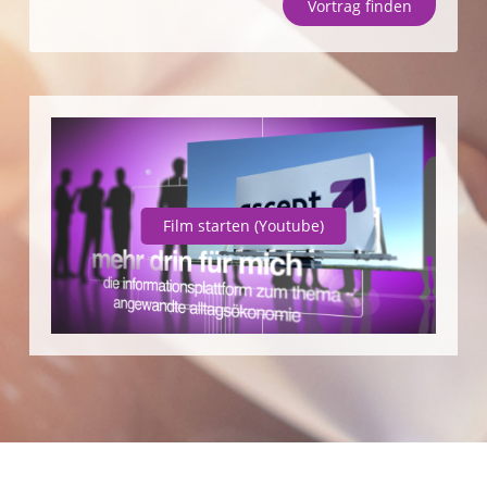
Vortrag finden
Unternehmen
SparpotenzialCheck
Vortrag finden
Film starten
(Youtube)