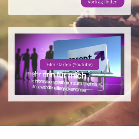
Vortrag finden
Unternehmen
SparpotenzialCheck
Vortrag finden
Film starten
(Youtube)