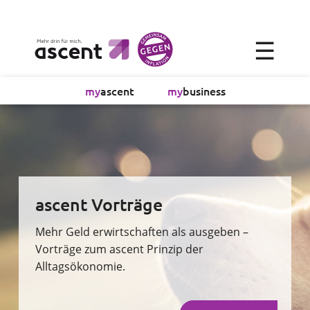
×
☰
Alltagsökonomie
my
ascent
my
business
Investment
Absicherung
Finanzvorsorge
ascent Vorträge
Vollmachtsplanung
Mehr Geld erwirtschaften als ausgeben –
Vorträge zum ascent Prinzip der
Alltagsökonomie.
Sachversicherung
Sparen