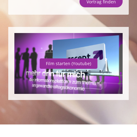
Vortrag finden
Unternehmen
SparpotenzialCheck
Vortrag finden
Film starten
(Youtube)