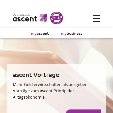
×
☰
Alltagsökonomie
my
ascent
my
business
Investment
Absicherung
Finanzvorsorge
ascent Vorträge
Vollmachtsplanung
Mehr Geld erwirtschaften als ausgeben –
Vorträge zum ascent Prinzip der
Alltagsökonomie.
Sachversicherung
Sparen