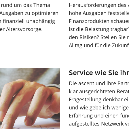
ng rund um das Thema
Herausforderungen des Al
 Ausgaben zu optimieren
hohe Ausgaben feststell
 finanziell unabhängig
Finanzprodukten schauen
er Altersvorsorge.
Ist die Belastung tragba
den Risiken? Stellen Sie
Alltag und für die Zukunf
Service wie Sie ih
Die ascent und ihre Par
klar ausgerichteten Bera
Fragestellung denkbar ei
und wie gebe ich wenige
Erfahrung und einen fund
aufgestelltes Netzwerk v