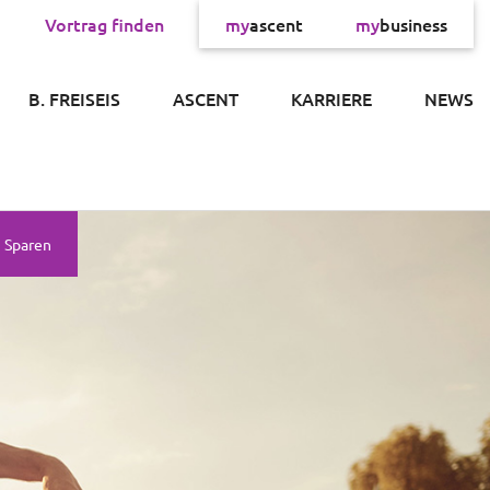
Vortrag finden
my
ascent
my
business
×
B. FREISEIS
ASCENT
KARRIERE
NEWS
Sparen