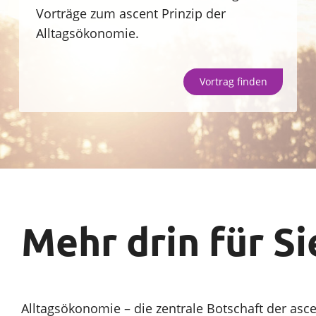
Vorträge zum ascent Prinzip der
Sparen
Alltagsökonomie.
Unternehmen
Vortrag finden
SparpotenzialCheck
Mehr drin für Si
Alltagsökonomie – die zentrale Botschaft der ascen