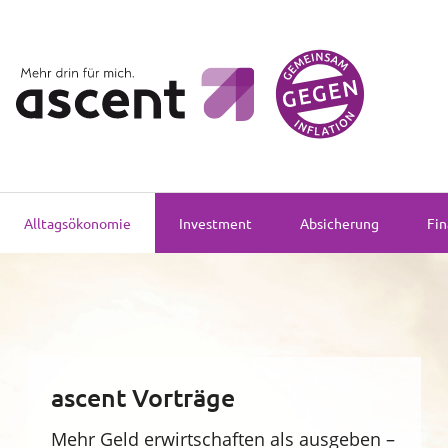
Alltagsökonomie
Investment
Alltagsökonomie
Investment
Absicherung
Fin
Absicherung
Finanzvorsorge
Vollmachtsplanung
ascent Vorträge
Sachversicherung
Mehr Geld erwirtschaften als ausgeben –