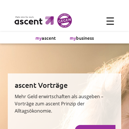
×
☰
Alltagsökonomie
my
ascent
my
business
Investment
Absicherung
Finanzvorsorge
ascent Vorträge
Vollmachtsplanung
Mehr Geld erwirtschaften als ausgeben –
Vorträge zum ascent Prinzip der
Alltagsökonomie.
Sachversicherung
Sparen