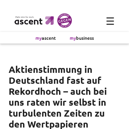
×
☰
Alltagsökonomie
my
ascent
my
business
Investment
Absicherung
Aktienstimmung in
Deutschland fast auf
Finanzvorsorge
Rekordhoch – auch bei
Vollmachtsplanung
uns raten wir selbst in
turbulenten Zeiten zu
Sachversicherung
den Wertpapieren
Sparen