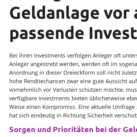
Geldanlage vor a
Sparen
passende Invest
Unternehmen
Bei ihren Investments verfolgen Anleger oft unte
SparpotenzialCheck
Anleger angestrebt werden, werden oft im sogena
Anordnung in dieser Dreieckform soll nicht zuletzt
hohe Renditechancen zwar eine gute Aussicht auf 
vornehmlich vor Verlusten schützen möchte, muss 
verfügbare Investments bieten üblicherweise eben
Weise einen Kompromiss. Eine aktuelle Umfrage z
hat sich eindeutig in Richtung Sicherheit verscho
Sorgen und Prioritäten bei der Ge