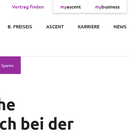
Vortrag finden
my
ascent
my
business
×
B. FREISEIS
ASCENT
KARRIERE
NEWS
Sparen
he
ch bei der