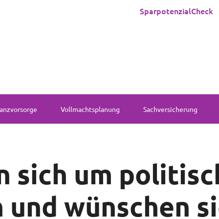
SparpotenzialCheck
anzvorsorge
Vollmachtsplanung
Sachversicherung
 sich um politisc
 und wünschen si