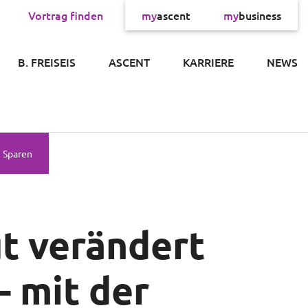
Vortrag finden
my
ascent
my
business
×
B. FREISEIS
ASCENT
KARRIERE
NEWS
Sparen
t verändert
– mit der