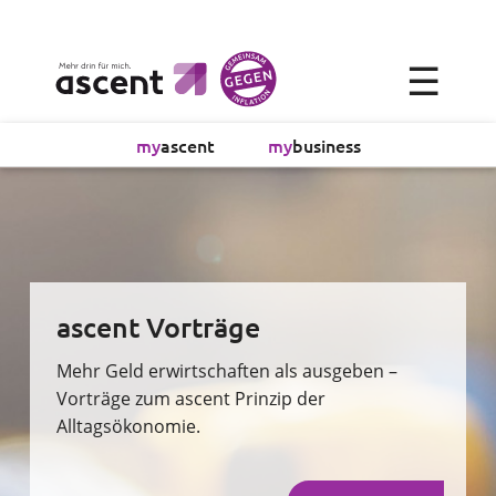
☰
Alltagsökonomie
my
ascent
my
business
Investment
Absicherung
Finanzvorsorge
ascent Vorträge
Vollmachtsplanung
Mehr Geld erwirtschaften als ausgeben –
Vorträge zum ascent Prinzip der
Alltagsökonomie.
Sachversicherung
Sparen