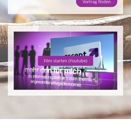
Vortrag finden
Unternehmen
SparpotenzialCheck
Vortrag fin
Film starten
(Youtube)