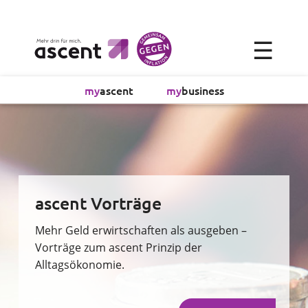
×
☰
Alltagsökonomie
my
ascent
my
business
Investment
Absicherung
Finanzvorsorge
ascent Vorträge
Vollmachtsplanung
Mehr Geld erwirtschaften als ausgeben –
Vorträge zum ascent Prinzip der
Alltagsökonomie.
Sachversicherung
Sparen