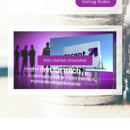
Vortrag finden
Unternehmen
SparpotenzialCheck
Vortrag finden
Film starten
(Youtube)