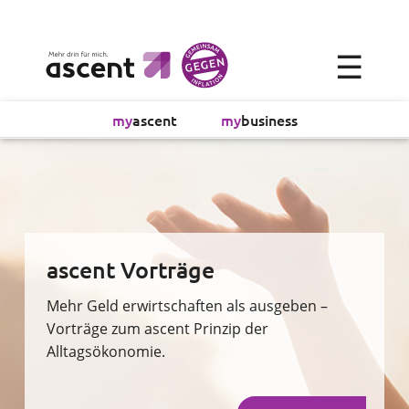
×
☰
Alltagsökonomie
my
ascent
my
business
Investment
Absicherung
Finanzvorsorge
ascent Vorträge
Vollmachtsplanung
Mehr Geld erwirtschaften als ausgeben –
Vorträge zum ascent Prinzip der
Alltagsökonomie.
Sachversicherung
Sparen