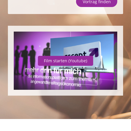
Vortrag finden
Unternehmen
SparpotenzialCheck
Vortrag finden
Film starten
(Youtube)